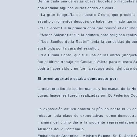
Definir cada una de estas obras, bocetos o maquetas 
con detallar algunas curiosidades de ellas:
- La gran fotografía de nuestro Cristo, que presidía 
escultor, momentos después de haber terminado tan mag
- "El Ciervo" fue la primera obra que realizó el escult
- "Mater Salvatoris" fue la primera obra religiosa realiz
- "Los Sueños de la Razón" tenía la curiosidad de qu
sustituida por la cara del escultor.
- "La Última Cena", que fue una de las obras (maquet
fue el último trabajo de Coullaut-Valera para nuestra
podría haber sido y no fue, la recuperación del paso d
El tercer apartado estaba compuesto por:
la colaboración de los hermanos y hermanas de la H
cuyas Imágenes fueron realizadas por D. Federico Coul
La exposición estuvo abierta al público hasta el 23 de
rebasar toda clase de expectativas, como demuestra e
mañana del último día a la siguiente representación
Alcaldes del V Centenario.
Embajada de Argentina.- Ministro Excmo. Sr. D. José G