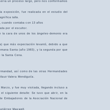
sería un proceso largo, pero nos conformamos
la exposición, fue realizada en el estudio del
nífica talla.
or, cuando contaba con 13 años
ada por el escultor.
e la cara de unos de los ángeles-demonio era
a) que más expectación levantó, debido a que
 Semana Santa (año 1983), y la segunda por que
e la Santa Cena.
ermandad, así como de las otras Hermandades
laut-Valera Mendigutía.
 Marzo, y fue muy visitada, llegando incluso a
l siguiente detalle: Se tuvo que abrir, en la
 de Embajadores de la Asociación Nacional de
utiérrez Maxwell.