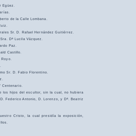
r Egüez.
arías.
erto de la Calle Lombana.
Ruiz.
ales Sr. D. Rafael Hernández Guitiérrez.
Sra. Dª Lucila Vázquez.
ardo Paz.
ld Castillo.
s Royo.
.
o Sr. D. Fabio Florentino.
z.
V Centenario.
los hijos del escultor, sin la cual, no hubiera
 D. Federico Antonio, D. Lorenzo, y Dª. Beatriz
estro Cristo, la cual presidía la exposición,
llos.