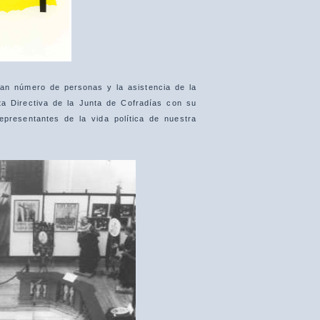
ran número de personas y la asistencia de la
ta Directiva de la Junta de Cofradías con su
epresentantes de la vida política de nuestra