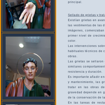
principal.
Sellado de grietas y tra
Existían grietas en ava
las vestimentas de las d
imágenes, comenzaban 
primer nivel de crecim
color.
Las intervenciones sobr
habituales técnicos de c
obras.
Las grietas se sellaron
similares comportamient
resistencia y duración.
Es importante añadir en
y mantenimiento, las gr
tratar en las obras d
gravedad depende en gr
de la conservación de la
En las tareas de rest