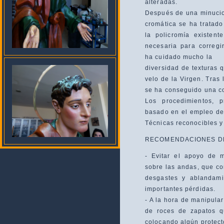
alteradas.
Después de una minucios
cromática se ha tratad
la policromía existent
necesaria para corregi
ha cuidado mucho la
diversidad de texturas q
velo de la Virgen. Tras 
se ha conseguido una co
Los procedimientos, 
basado en el empleo de 
Técnicas reconocibles y 
RECOMENDACIONES D
- Evitar el apoyo de 
sobre las andas, que c
desgastes y ablandami
importantes pérdidas.
- A la hora de manipula
de roces de zapatos q
colocando algún protect